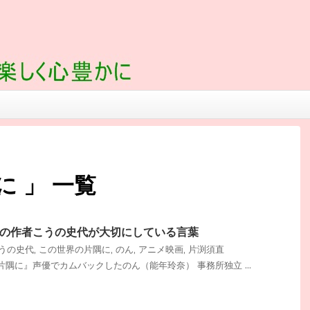
に 」 一覧
の作者こうの史代が大切にしている言葉
うの史代
,
この世界の片隅に
,
のん
,
アニメ映画
,
片渕須直
隅に』声優でカムバックしたのん（能年玲奈） 事務所独立 ...