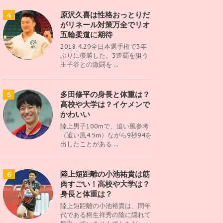
原沢久喜は性格おっとりだ
4
がリネール対策万全でリオ
五輪柔道に期待
2018.4.29全日本選手権で3年
ぶりに優勝した。3連覇を狙う
王子谷との激闘を ...
多田修平の身長と体重は？
5
高校や大学は？イケメンで
かわいい
陸上男子100mで、追い風参考
（追い風4.5m）ながら9秒94を
出したことがある ...
陸上短距離の小池祐貴は筋
6
肉すごい！高校や大学は？
身長と体重は？
陸上短距離の小池裕貴は、同年
代である桐生祥秀の陰に隠れて