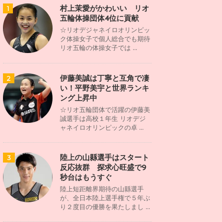
村上茉愛がかわいい リオ
1
五輪体操団体4位に貢献
☆リオデジャネイロオリンピッ
ク体操女子で個人総合でも期待
リオ五輪の体操女子では ...
伊藤美誠は丁寧と互角で凄
2
い！平野美宇と世界ランキ
ング上昇中
☆リオ五輪団体で活躍の伊藤美
誠選手は高校１年生 リオデジ
ャネイロオリンピックの卓 ...
陸上の山縣選手はスタート
3
反応抜群 探求心旺盛で9
秒台はもうすぐ
陸上短距離界期待の山縣選手
が、全日本陸上選手権で５年ぶ
り２度目の優勝を果たしまし ...