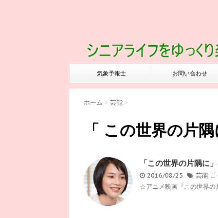
気象予報士
お問い合わせ
ホーム
>
芸能
>
「 この世界の片隅
「この世界の片隅に」
2016/08/25
芸能
こ
☆アニメ映画『この世界の片