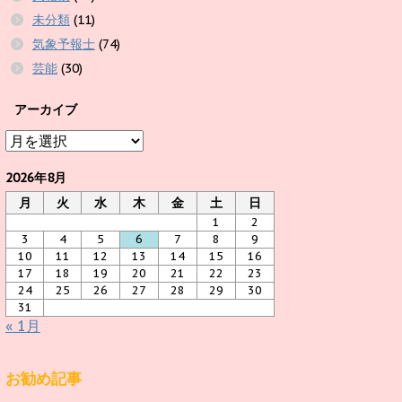
未分類
(11)
気象予報士
(74)
芸能
(30)
アーカイブ
ア
ー
カ
2026年8月
イ
月
火
水
木
金
土
日
ブ
1
2
3
4
5
6
7
8
9
10
11
12
13
14
15
16
17
18
19
20
21
22
23
24
25
26
27
28
29
30
31
« 1月
お勧め記事