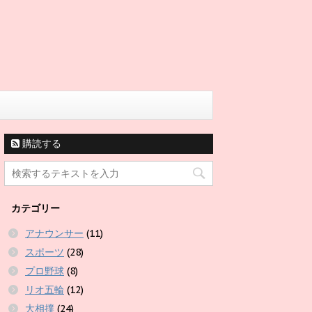
購読する
カテゴリー
アナウンサー
(11)
スポーツ
(28)
プロ野球
(8)
リオ五輪
(12)
大相撲
(24)