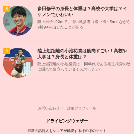
多田修平の身長と体重は？高校や大学は？イ
5
ケメンでかわいい
陸上男子100mで、追い風参考（追い風4.5m）ながら
9秒94を出したことがある ...
陸上短距離の小池祐貴は筋肉すごい！高校や
6
大学は？身長と体重は？
陸上短距離の小池裕貴は、同年代である桐生祥秀の陰
に隠れて目立っていませんでしたが ...
お問い合わせ
詳細プロフィール
ドライビングウェザー
最新の話題人をシニアが解説するほのぼのサイト