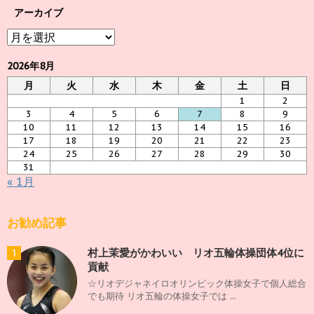
アーカイブ
ア
ー
カ
2026年8月
イ
月
火
水
木
金
土
日
ブ
1
2
3
4
5
6
7
8
9
10
11
12
13
14
15
16
17
18
19
20
21
22
23
24
25
26
27
28
29
30
31
« 1月
お勧め記事
村上茉愛がかわいい リオ五輪体操団体4位に
1
貢献
☆リオデジャネイロオリンピック体操女子で個人総合
でも期待 リオ五輪の体操女子では ...