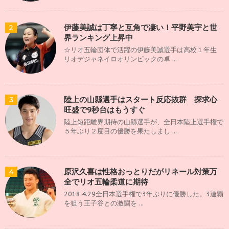
伊藤美誠は丁寧と互角で凄い！平野美宇と世
2
界ランキング上昇中
☆リオ五輪団体で活躍の伊藤美誠選手は高校１年生
リオデジャネイロオリンピックの卓 ...
陸上の山縣選手はスタート反応抜群 探求心
3
旺盛で9秒台はもうすぐ
陸上短距離界期待の山縣選手が、全日本陸上選手権で
５年ぶり２度目の優勝を果たしまし ...
原沢久喜は性格おっとりだがリネール対策万
4
全でリオ五輪柔道に期待
2018.4.29全日本選手権で3年ぶりに優勝した。3連覇
を狙う王子谷との激闘を ...