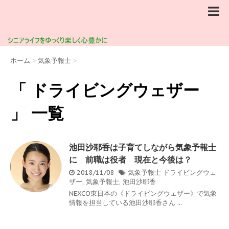
ホーム
>
気象予報士
>
「 ドライビングウェザー
」 一覧
池田沙耶香は子育てしながら気象予報士
に 前職は役者 現在と今後は？
2018/11/08
気象予報士
ドライビングウェ
ザー
,
気象予報士
,
池田沙耶香
NEXCO東日本の《ドライビングウェザー》で気象
情報を担当している池田沙耶香さん ...