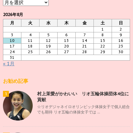
ア
ー
カ
2026年8月
イ
月
火
水
木
金
土
日
ブ
1
2
3
4
5
6
7
8
9
10
11
12
13
14
15
16
17
18
19
20
21
22
23
24
25
26
27
28
29
30
31
« 1月
お勧め記事
村上茉愛がかわいい リオ五輪体操団体4位に
1
貢献
☆リオデジャネイロオリンピック体操女子で個人総合
でも期待 リオ五輪の体操女子では ...