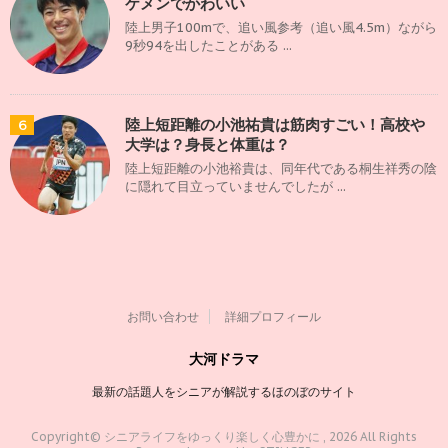
ケメンでかわいい
陸上男子100mで、追い風参考（追い風4.5m）ながら
9秒94を出したことがある ...
陸上短距離の小池祐貴は筋肉すごい！高校や
6
大学は？身長と体重は？
陸上短距離の小池裕貴は、同年代である桐生祥秀の陰
に隠れて目立っていませんでしたが ...
お問い合わせ
詳細プロフィール
大河ドラマ
最新の話題人をシニアが解説するほのぼのサイト
Copyright© シニアライフをゆっくり楽しく心豊かに , 2026 All Rights