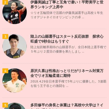
伊藤美誠は丁寧と互角で凄い！平野美宇と世
2
界ランキング上昇中
☆リオ五輪団体で活躍の伊藤美誠選手は高校１年生
リオデジャネイロオリンピックの卓 ...
陸上の山縣選手はスタート反応抜群 探求心
3
旺盛で9秒台はもうすぐ
陸上短距離界期待の山縣選手が、全日本陸上選手権で
５年ぶり２度目の優勝を果たしまし ...
原沢久喜は性格おっとりだがリネール対策万
4
全でリオ五輪柔道に期待
2018.4.29全日本選手権で3年ぶりに優勝した。3連覇
を狙う王子谷との激闘を ...
多田修平の身長と体重は？高校や大学は？イ
5