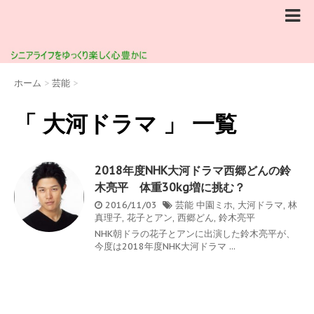
ホーム
>
芸能
>
「 大河ドラマ 」 一覧
2018年度NHK大河ドラマ西郷どんの鈴
木亮平 体重30kg増に挑む？
2016/11/03
芸能
中園ミホ
,
大河ドラマ
,
林
真理子
,
花子とアン
,
西郷どん
,
鈴木亮平
NHK朝ドラの花子とアンに出演した鈴木亮平が、
今度は2018年度NHK大河ドラマ ...