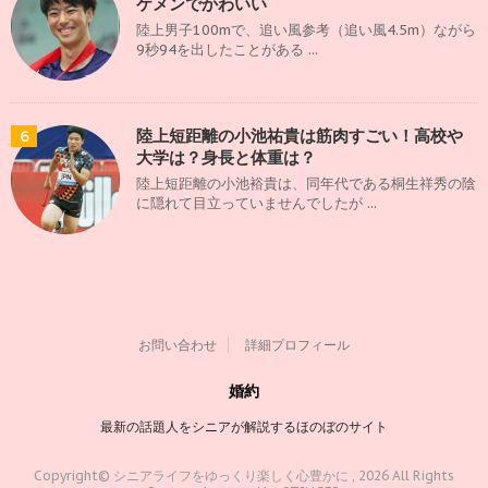
ケメンでかわいい
陸上男子100mで、追い風参考（追い風4.5m）ながら
9秒94を出したことがある ...
陸上短距離の小池祐貴は筋肉すごい！高校や
6
大学は？身長と体重は？
陸上短距離の小池裕貴は、同年代である桐生祥秀の陰
に隠れて目立っていませんでしたが ...
お問い合わせ
詳細プロフィール
婚約
最新の話題人をシニアが解説するほのぼのサイト
Copyright© シニアライフをゆっくり楽しく心豊かに , 2026 All Rights