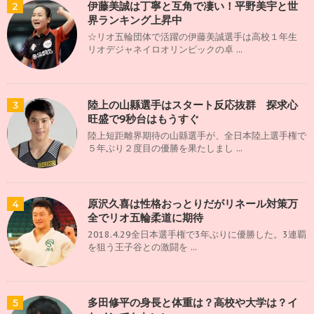
伊藤美誠は丁寧と互角で凄い！平野美宇と世
2
界ランキング上昇中
☆リオ五輪団体で活躍の伊藤美誠選手は高校１年生
リオデジャネイロオリンピックの卓 ...
陸上の山縣選手はスタート反応抜群 探求心
3
旺盛で9秒台はもうすぐ
陸上短距離界期待の山縣選手が、全日本陸上選手権で
５年ぶり２度目の優勝を果たしまし ...
原沢久喜は性格おっとりだがリネール対策万
4
全でリオ五輪柔道に期待
2018.4.29全日本選手権で3年ぶりに優勝した。3連覇
を狙う王子谷との激闘を ...
多田修平の身長と体重は？高校や大学は？イ
5