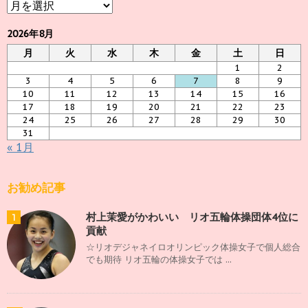
ア
ー
カ
2026年8月
イ
月
火
水
木
金
土
日
ブ
1
2
3
4
5
6
7
8
9
10
11
12
13
14
15
16
17
18
19
20
21
22
23
24
25
26
27
28
29
30
31
« 1月
お勧め記事
村上茉愛がかわいい リオ五輪体操団体4位に
1
貢献
☆リオデジャネイロオリンピック体操女子で個人総合
でも期待 リオ五輪の体操女子では ...