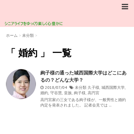
ホーム
>
未分類
>
「 婚約 」 一覧
絢子様の通った城西国際大学はどこにあ
るの？どんな大学？
2018/07/04
未分類
久子様
,
城西国際大学
,
婚約
,
守谷慧
,
皇族
,
絢子様
,
高円宮
高円宮家の三女である絢子様が、一般男性と婚約
内定を発表されました。 記者会見では ...