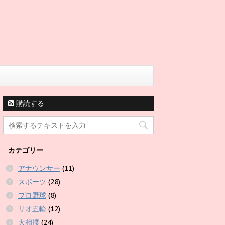
購読する
カテゴリー
アナウンサー
(11)
スポーツ
(28)
プロ野球
(8)
リオ五輪
(12)
大相撲
(24)