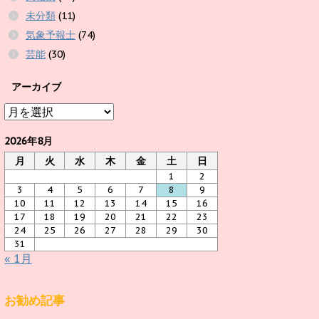
未分類
(11)
気象予報士
(74)
芸能
(30)
アーカイブ
ア
ー
カ
2026年8月
イ
月
火
水
木
金
土
日
ブ
1
2
3
4
5
6
7
8
9
10
11
12
13
14
15
16
17
18
19
20
21
22
23
24
25
26
27
28
29
30
31
« 1月
お勧め記事