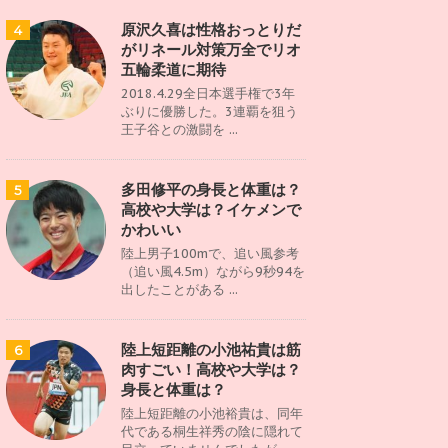
原沢久喜は性格おっとりだ
4
がリネール対策万全でリオ
五輪柔道に期待
2018.4.29全日本選手権で3年
ぶりに優勝した。3連覇を狙う
王子谷との激闘を ...
多田修平の身長と体重は？
5
高校や大学は？イケメンで
かわいい
陸上男子100mで、追い風参考
（追い風4.5m）ながら9秒94を
出したことがある ...
陸上短距離の小池祐貴は筋
6
肉すごい！高校や大学は？
身長と体重は？
陸上短距離の小池裕貴は、同年
代である桐生祥秀の陰に隠れて