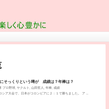
覧
にそっくりという噂が 成績は？年棒は？
球
プロ野球
,
ヤクルト
,
山田哲人
,
年棒
,
成績
シア大会で、日本がコロンビアに２：１で勝ちました。 ア ...