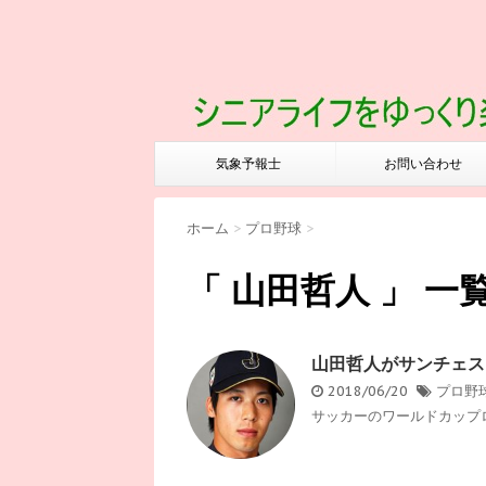
気象予報士
お問い合わせ
ホーム
>
プロ野球
>
「 山田哲人 」 一
山田哲人がサンチェス
2018/06/20
プロ野
サッカーのワールドカップロ