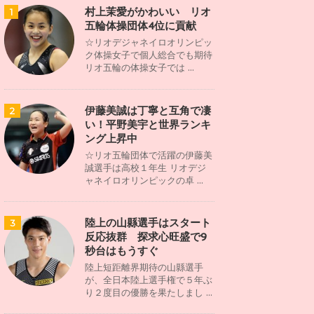
村上茉愛がかわいい リオ
1
五輪体操団体4位に貢献
☆リオデジャネイロオリンピッ
ク体操女子で個人総合でも期待
リオ五輪の体操女子では ...
伊藤美誠は丁寧と互角で凄
2
い！平野美宇と世界ランキ
ング上昇中
☆リオ五輪団体で活躍の伊藤美
誠選手は高校１年生 リオデジ
ャネイロオリンピックの卓 ...
陸上の山縣選手はスタート
3
反応抜群 探求心旺盛で9
秒台はもうすぐ
陸上短距離界期待の山縣選手
が、全日本陸上選手権で５年ぶ
り２度目の優勝を果たしまし ...