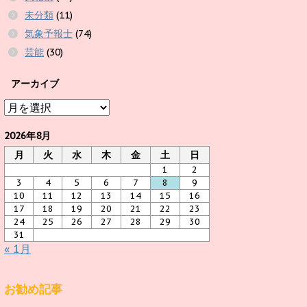
未分類
(11)
気象予報士
(74)
芸能
(30)
アーカイブ
ア
ー
カ
2026年8月
イ
月
火
水
木
金
土
日
ブ
1
2
3
4
5
6
7
8
9
10
11
12
13
14
15
16
17
18
19
20
21
22
23
24
25
26
27
28
29
30
31
« 1月
お勧め記事