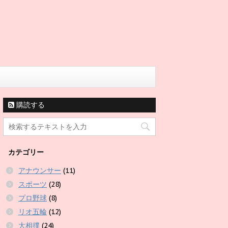
購読する
カテゴリー
アナウンサー
(11)
スポーツ
(28)
プロ野球
(8)
リオ五輪
(12)
大相撲
(24)