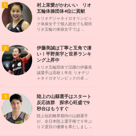
村上茉愛がかわいい リオ
1
五輪体操団体4位に貢献
☆リオデジャネイロオリンピッ
ク体操女子で個人総合でも期待
リオ五輪の体操女子では ...
伊藤美誠は丁寧と互角で凄
2
い！平野美宇と世界ランキ
ング上昇中
☆リオ五輪団体で活躍の伊藤美
誠選手は高校１年生 リオデジ
ャネイロオリンピックの卓 ...
陸上の山縣選手はスタート
3
反応抜群 探求心旺盛で9
秒台はもうすぐ
陸上短距離界期待の山縣選手
が、全日本陸上選手権で５年ぶ
り２度目の優勝を果たしまし ...