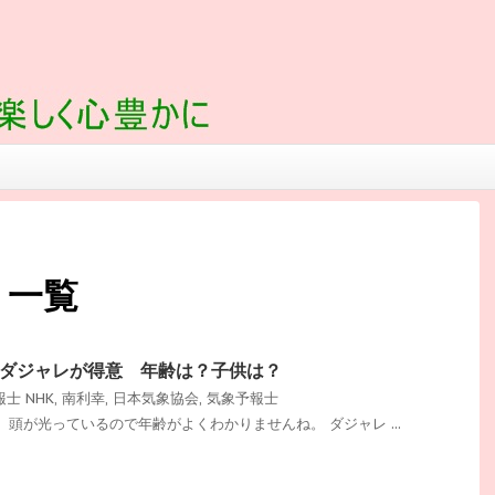
 一覧
ダジャレが得意 年齢は？子供は？
報士
NHK
,
南利幸
,
日本気象協会
,
気象予報士
頭が光っているので年齢がよくわかりませんね。 ダジャレ ...