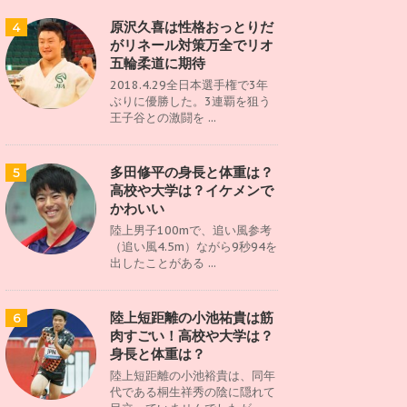
原沢久喜は性格おっとりだ
4
がリネール対策万全でリオ
五輪柔道に期待
2018.4.29全日本選手権で3年
ぶりに優勝した。3連覇を狙う
王子谷との激闘を ...
多田修平の身長と体重は？
5
高校や大学は？イケメンで
かわいい
陸上男子100mで、追い風参考
（追い風4.5m）ながら9秒94を
出したことがある ...
陸上短距離の小池祐貴は筋
6
肉すごい！高校や大学は？
身長と体重は？
陸上短距離の小池裕貴は、同年
代である桐生祥秀の陰に隠れて