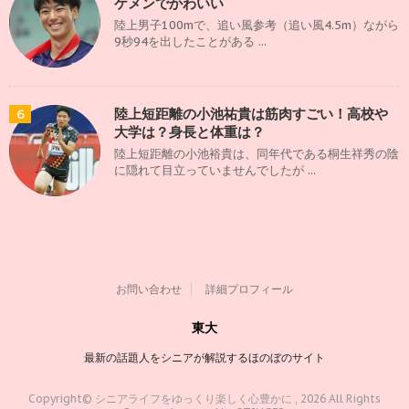
ケメンでかわいい
陸上男子100mで、追い風参考（追い風4.5m）ながら
9秒94を出したことがある ...
陸上短距離の小池祐貴は筋肉すごい！高校や
6
大学は？身長と体重は？
陸上短距離の小池裕貴は、同年代である桐生祥秀の陰
に隠れて目立っていませんでしたが ...
お問い合わせ
詳細プロフィール
東大
最新の話題人をシニアが解説するほのぼのサイト
Copyright© シニアライフをゆっくり楽しく心豊かに , 2026 All Rights