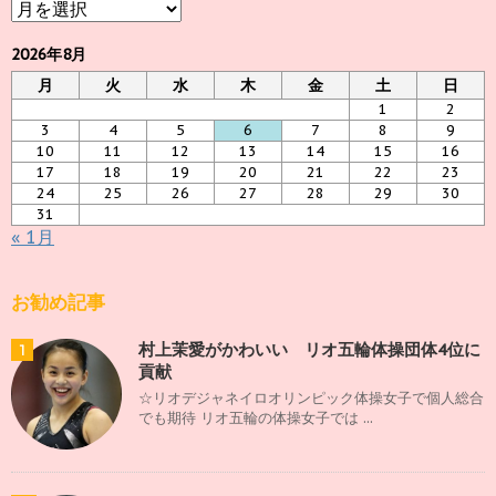
ア
ー
カ
2026年8月
イ
月
火
水
木
金
土
日
ブ
1
2
3
4
5
6
7
8
9
10
11
12
13
14
15
16
17
18
19
20
21
22
23
24
25
26
27
28
29
30
31
« 1月
お勧め記事
村上茉愛がかわいい リオ五輪体操団体4位に
1
貢献
☆リオデジャネイロオリンピック体操女子で個人総合
でも期待 リオ五輪の体操女子では ...