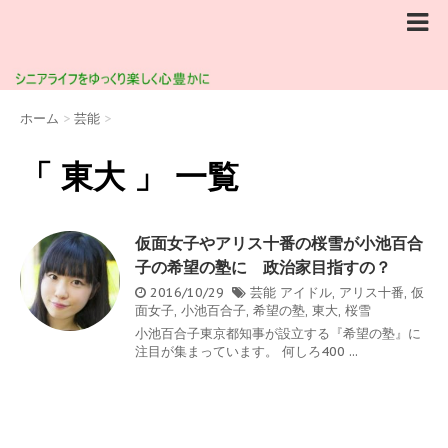
ホーム
>
芸能
>
「 東大 」 一覧
仮面女子やアリス十番の桜雪が小池百合
子の希望の塾に 政治家目指すの？
2016/10/29
芸能
アイドル
,
アリス十番
,
仮
面女子
,
小池百合子
,
希望の塾
,
東大
,
桜雪
小池百合子東京都知事が設立する『希望の塾』に
注目が集まっています。 何しろ400 ...