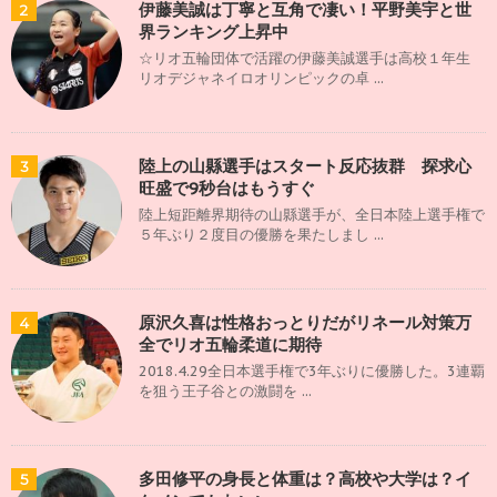
伊藤美誠は丁寧と互角で凄い！平野美宇と世
2
界ランキング上昇中
☆リオ五輪団体で活躍の伊藤美誠選手は高校１年生
リオデジャネイロオリンピックの卓 ...
陸上の山縣選手はスタート反応抜群 探求心
3
旺盛で9秒台はもうすぐ
陸上短距離界期待の山縣選手が、全日本陸上選手権で
５年ぶり２度目の優勝を果たしまし ...
原沢久喜は性格おっとりだがリネール対策万
4
全でリオ五輪柔道に期待
2018.4.29全日本選手権で3年ぶりに優勝した。3連覇
を狙う王子谷との激闘を ...
多田修平の身長と体重は？高校や大学は？イ
5