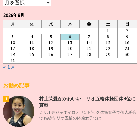
ア
ー
カ
2026年8月
イ
月
火
水
木
金
土
日
ブ
1
2
3
4
5
6
7
8
9
10
11
12
13
14
15
16
17
18
19
20
21
22
23
24
25
26
27
28
29
30
31
« 1月
お勧め記事
村上茉愛がかわいい リオ五輪体操団体4位に
1
貢献
☆リオデジャネイロオリンピック体操女子で個人総合
でも期待 リオ五輪の体操女子では ...