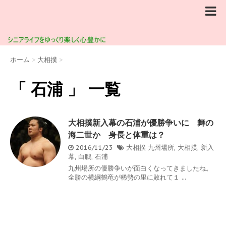
ホーム
>
大相撲
>
「 石浦 」 一覧
大相撲新入幕の石浦が優勝争いに 舞の
海二世か 身長と体重は？
2016/11/23
大相撲
九州場所
,
大相撲
,
新入
幕
,
白鵬
,
石浦
九州場所の優勝争いが面白くなってきましたね。
全勝の横綱鶴竜が稀勢の里に敗れて１ ...