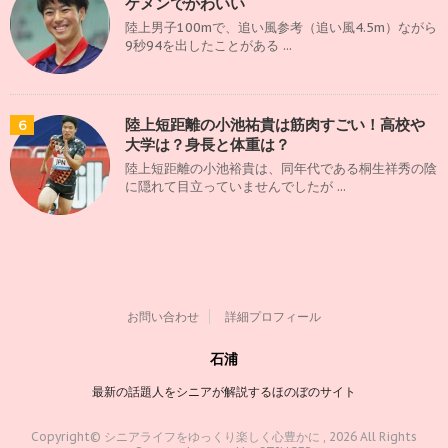
ケメンでかわいい
陸上男子100mで、追い風参考（追い風4.5m）ながら
9秒94を出したことがある ...
陸上短距離の小池祐貴は筋肉すごい！高校や
6
大学は？身長と体重は？
陸上短距離の小池裕貴は、同年代である桐生祥秀の陰
に隠れて目立っていませんでしたが ...
お問い合わせ
詳細プロフィール
石浦
最新の話題人をシニアが解説するほのぼのサイト
Copyright© シニアライフをゆっくり楽しく心豊かに , 2026 All Rights