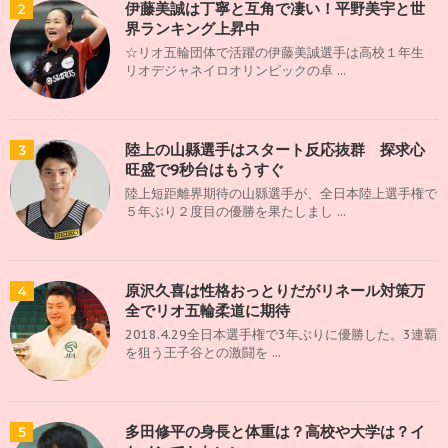
伊藤美誠は丁寧と互角で凄い！平野美宇と世
2
界ランキング上昇中
☆リオ五輪団体で活躍の伊藤美誠選手は高校１年生
リオデジャネイロオリンピックの卓 ...
陸上の山縣選手はスタート反応抜群 探求心
3
旺盛で9秒台はもうすぐ
陸上短距離界期待の山縣選手が、全日本陸上選手権で
５年ぶり２度目の優勝を果たしまし ...
原沢久喜は性格おっとりだがリネール対策万
4
全でリオ五輪柔道に期待
2018.4.29全日本選手権で3年ぶりに優勝した。3連覇
を狙う王子谷との激闘を ...
多田修平の身長と体重は？高校や大学は？イ
5