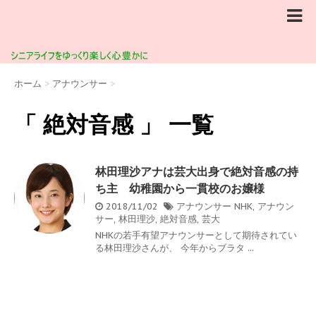
ホーム
>
アナウンサー
>
「 絶対音感 」 一覧
林田理沙アナは芸大出身で絶対音感の持
ち主 幼稚園から一貫校のお嬢様
2018/11/02
アナウンサー
NHK
,
アナウン
サー
,
林田理沙
,
絶対音感
,
芸大
NHKの若手有望アナウンサーとして期待されてい
る林田理沙さんが、 今年からブラタ ...