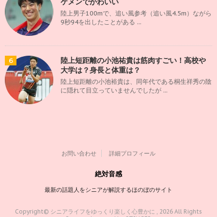
ケメンでかわいい
陸上男子100mで、追い風参考（追い風4.5m）ながら
9秒94を出したことがある ...
陸上短距離の小池祐貴は筋肉すごい！高校や
6
大学は？身長と体重は？
陸上短距離の小池裕貴は、同年代である桐生祥秀の陰
に隠れて目立っていませんでしたが ...
お問い合わせ
詳細プロフィール
絶対音感
最新の話題人をシニアが解説するほのぼのサイト
Copyright© シニアライフをゆっくり楽しく心豊かに , 2026 All Rights