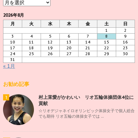
ア
ー
カ
2026年8月
イ
月
火
水
木
金
土
日
ブ
1
2
3
4
5
6
7
8
9
10
11
12
13
14
15
16
17
18
19
20
21
22
23
24
25
26
27
28
29
30
31
« 1月
お勧め記事
村上茉愛がかわいい リオ五輪体操団体4位に
1
貢献
☆リオデジャネイロオリンピック体操女子で個人総合
でも期待 リオ五輪の体操女子では ...