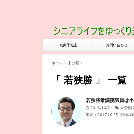
気象予報士
お問い合わせ
ホーム
>
未分類
>
「 若狭勝 」 一覧
若狭勝衆議院議員は小
2016/10/24
未分類
追加；2017.10.23 今