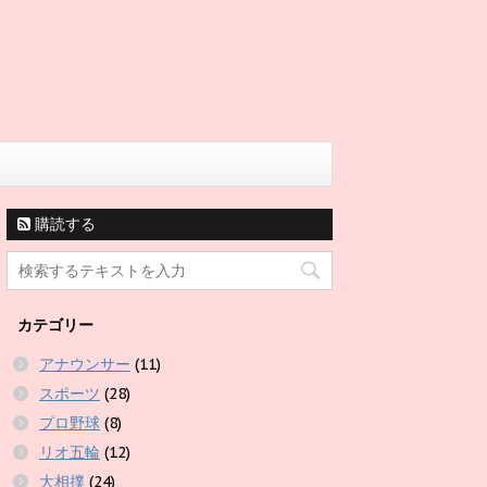
購読する
カテゴリー
アナウンサー
(11)
スポーツ
(28)
プロ野球
(8)
リオ五輪
(12)
大相撲
(24)