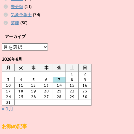
未分類
(11)
気象予報士
(74)
芸能
(30)
アーカイブ
ア
ー
カ
2026年8月
イ
月
火
水
木
金
土
日
ブ
1
2
3
4
5
6
7
8
9
10
11
12
13
14
15
16
17
18
19
20
21
22
23
24
25
26
27
28
29
30
31
« 1月
お勧め記事