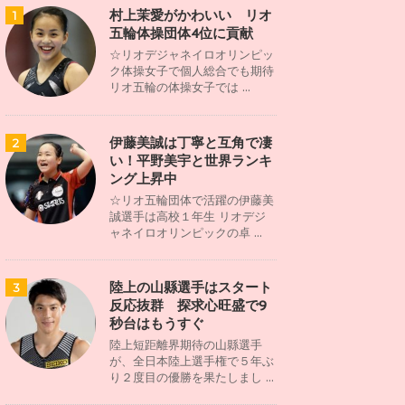
村上茉愛がかわいい リオ
1
五輪体操団体4位に貢献
☆リオデジャネイロオリンピッ
ク体操女子で個人総合でも期待
リオ五輪の体操女子では ...
伊藤美誠は丁寧と互角で凄
2
い！平野美宇と世界ランキ
ング上昇中
☆リオ五輪団体で活躍の伊藤美
誠選手は高校１年生 リオデジ
ャネイロオリンピックの卓 ...
陸上の山縣選手はスタート
3
反応抜群 探求心旺盛で9
秒台はもうすぐ
陸上短距離界期待の山縣選手
が、全日本陸上選手権で５年ぶ
り２度目の優勝を果たしまし ...