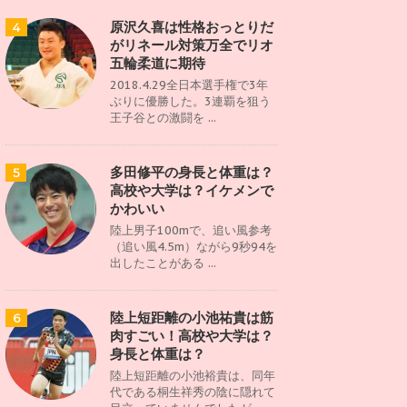
原沢久喜は性格おっとりだ
4
がリネール対策万全でリオ
五輪柔道に期待
2018.4.29全日本選手権で3年
ぶりに優勝した。3連覇を狙う
王子谷との激闘を ...
多田修平の身長と体重は？
5
高校や大学は？イケメンで
かわいい
陸上男子100mで、追い風参考
（追い風4.5m）ながら9秒94を
出したことがある ...
陸上短距離の小池祐貴は筋
6
肉すごい！高校や大学は？
身長と体重は？
陸上短距離の小池裕貴は、同年
代である桐生祥秀の陰に隠れて