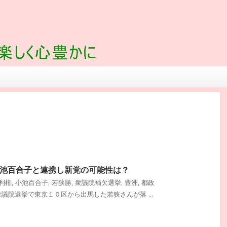
池百合子と連携し新党の可能性は？
利権
,
小池百合子
,
若狭勝
,
衆議院補欠選挙
,
豊洲
,
都政
回の衆議院選挙で東京１０区から出馬した若狭さんが落 ...