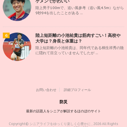
ケメンでかわいい
陸上男子100mで、追い風参考（追い風4.5m）ながら
9秒94を出したことがある ...
陸上短距離の小池祐貴は筋肉すごい！高校や
6
大学は？身長と体重は？
陸上短距離の小池裕貴は、同年代である桐生祥秀の陰
に隠れて目立っていませんでしたが ...
お問い合わせ
詳細プロフィール
防災
最新の話題人をシニアが解説するほのぼのサイト
Copyright© シニアライフをゆっくり楽しく心豊かに , 2026 All Rights