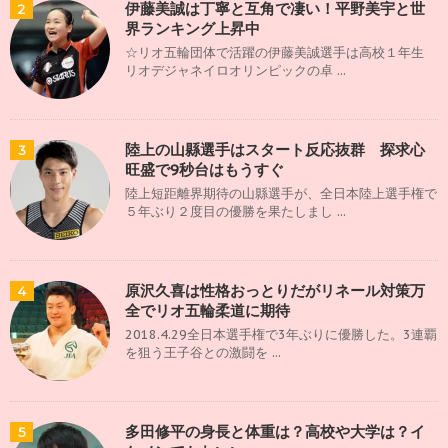
伊藤美誠は丁寧と互角で凄い！平野美宇と世
2
界ランキング上昇中
☆リオ五輪団体で活躍の伊藤美誠選手は高校１年生
リオデジャネイロオリンピックの卓 ...
陸上の山縣選手はスタート反応抜群 探求心
3
旺盛で9秒台はもうすぐ
陸上短距離界期待の山縣選手が、全日本陸上選手権で
５年ぶり２度目の優勝を果たしまし ...
原沢久喜は性格おっとりだがリネール対策万
4
全でリオ五輪柔道に期待
2018.4.29全日本選手権で3年ぶりに優勝した。3連覇
を狙う王子谷との激闘を ...
多田修平の身長と体重は？高校や大学は？イ
5