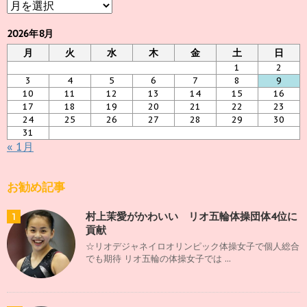
ア
ー
カ
2026年8月
イ
月
火
水
木
金
土
日
ブ
1
2
3
4
5
6
7
8
9
10
11
12
13
14
15
16
17
18
19
20
21
22
23
24
25
26
27
28
29
30
31
« 1月
お勧め記事
村上茉愛がかわいい リオ五輪体操団体4位に
1
貢献
☆リオデジャネイロオリンピック体操女子で個人総合
でも期待 リオ五輪の体操女子では ...