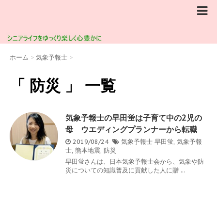
ホーム
>
気象予報士
>
「 防災 」 一覧
気象予報士の早田蛍は子育て中の2児の
母 ウエディングプランナーから転職
2019/08/24
気象予報士
早田蛍
,
気象予報
士
,
熊本地震
,
防災
早田蛍さんは、日本気象予報士会から、気象や防
災についての知識普及に貢献した人に贈 ...