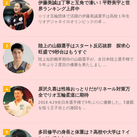
伊藤美誠は丁寧と互角で凄い！平野美宇と世
2
界ランキング上昇中
☆リオ五輪団体で活躍の伊藤美誠選手は高校１年生
リオデジャネイロオリンピックの卓 ...
陸上の山縣選手はスタート反応抜群 探求心
3
旺盛で9秒台はもうすぐ
陸上短距離界期待の山縣選手が、全日本陸上選手権で
５年ぶり２度目の優勝を果たしまし ...
原沢久喜は性格おっとりだがリネール対策万
4
全でリオ五輪柔道に期待
2018.4.29全日本選手権で3年ぶりに優勝した。3連覇
を狙う王子谷との激闘を ...
多田修平の身長と体重は？高校や大学は？イ
5