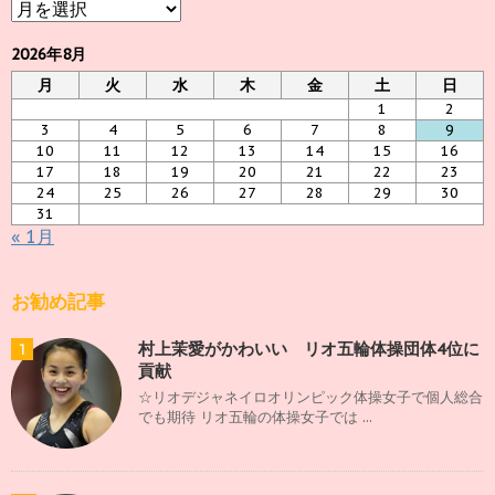
ア
ー
カ
2026年8月
イ
月
火
水
木
金
土
日
ブ
1
2
3
4
5
6
7
8
9
10
11
12
13
14
15
16
17
18
19
20
21
22
23
24
25
26
27
28
29
30
31
« 1月
お勧め記事
村上茉愛がかわいい リオ五輪体操団体4位に
1
貢献
☆リオデジャネイロオリンピック体操女子で個人総合
でも期待 リオ五輪の体操女子では ...