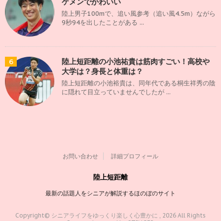
ケメンでかわいい
陸上男子100mで、追い風参考（追い風4.5m）ながら
9秒94を出したことがある ...
陸上短距離の小池祐貴は筋肉すごい！高校や
6
大学は？身長と体重は？
陸上短距離の小池裕貴は、同年代である桐生祥秀の陰
に隠れて目立っていませんでしたが ...
お問い合わせ
詳細プロフィール
陸上短距離
最新の話題人をシニアが解説するほのぼのサイト
Copyright© シニアライフをゆっくり楽しく心豊かに , 2026 All Rights