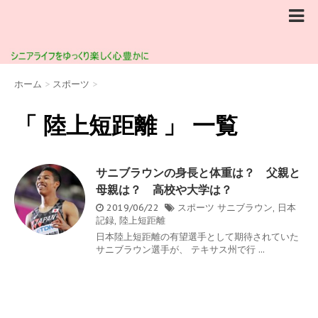
ホーム
>
スポーツ
>
「 陸上短距離 」 一覧
サニブラウンの身長と体重は？ 父親と
母親は？ 高校や大学は？
2019/06/22
スポーツ
サニブラウン
,
日本
記録
,
陸上短距離
日本陸上短距離の有望選手として期待されていた
サニブラウン選手が、 テキサス州で行 ...