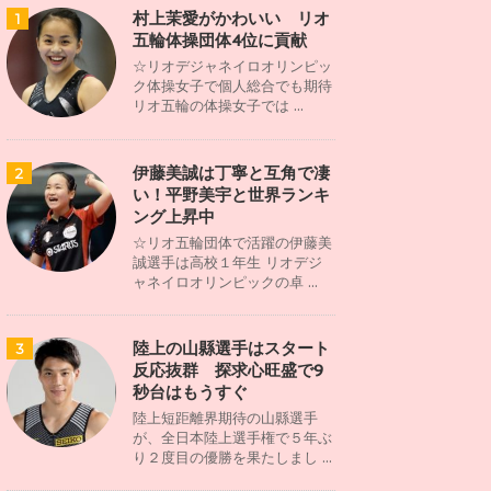
村上茉愛がかわいい リオ
1
五輪体操団体4位に貢献
☆リオデジャネイロオリンピッ
ク体操女子で個人総合でも期待
リオ五輪の体操女子では ...
伊藤美誠は丁寧と互角で凄
2
い！平野美宇と世界ランキ
ング上昇中
☆リオ五輪団体で活躍の伊藤美
誠選手は高校１年生 リオデジ
ャネイロオリンピックの卓 ...
陸上の山縣選手はスタート
3
反応抜群 探求心旺盛で9
秒台はもうすぐ
陸上短距離界期待の山縣選手
が、全日本陸上選手権で５年ぶ
り２度目の優勝を果たしまし ...