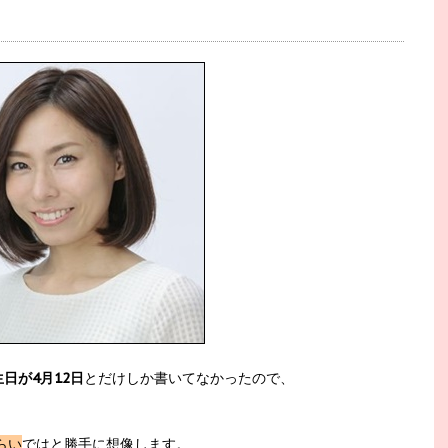
日が4月12日
とだけしか書いてなかったので、
らい
ではと勝手に想像します。