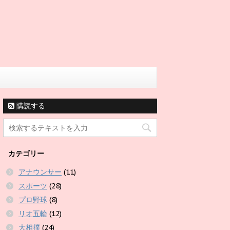
購読する
カテゴリー
アナウンサー
(11)
スポーツ
(28)
プロ野球
(8)
リオ五輪
(12)
大相撲
(24)