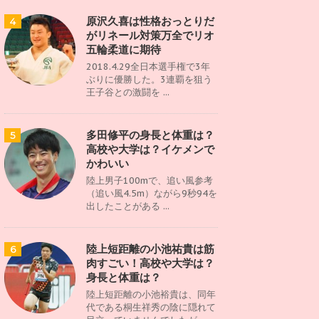
原沢久喜は性格おっとりだ
4
がリネール対策万全でリオ
五輪柔道に期待
2018.4.29全日本選手権で3年
ぶりに優勝した。3連覇を狙う
王子谷との激闘を ...
多田修平の身長と体重は？
5
高校や大学は？イケメンで
かわいい
陸上男子100mで、追い風参考
（追い風4.5m）ながら9秒94を
出したことがある ...
陸上短距離の小池祐貴は筋
6
肉すごい！高校や大学は？
身長と体重は？
陸上短距離の小池裕貴は、同年
代である桐生祥秀の陰に隠れて