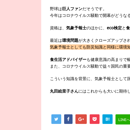
野球は
巨人ファン
だそうです。
今年はコロナウイルス騒動で開幕がどうな
資格は、
気象予報士
のほかに、
eco検定
と
食
最近は
環境問題
が大きくクローズアップさ
気象予報士としても防災知識と同様に環境
食生活アドバイザー
も健康意識の高まりで
また、コロナウイルス騒動で益々国民の重
こういう知識を背景に、気象予報士として
丸田絵里子さん
にはこれからも大いに期待
B!
LINE