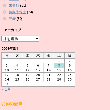
未分類
(11)
気象予報士
(74)
芸能
(30)
アーカイブ
ア
ー
カ
2026年8月
イ
月
火
水
木
金
土
日
ブ
1
2
3
4
5
6
7
8
9
10
11
12
13
14
15
16
17
18
19
20
21
22
23
24
25
26
27
28
29
30
31
« 1月
お勧め記事