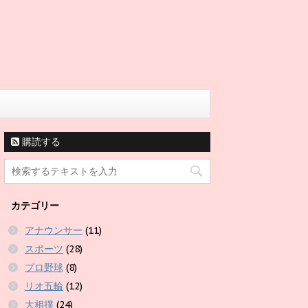
購読する
カテゴリー
アナウンサー
(11)
スポーツ
(28)
プロ野球
(8)
リオ五輪
(12)
大相撲
(24)