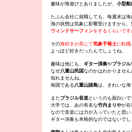
趣味が海遊びとありましたが、
小型船
たぶん会社に就職しても、毎週末は海
海の状態は気象に影響受けますから、
ウィンドサーフィン
をするくらいです
その
海好きが高じて
気象予報士
に転職
よっぽど好きだったんでしょうね。
趣味は他にも、
ギター演奏
や
ブラジル
なぜ
八重山民謡
なのかはわかりません
知れませんね。
南国である
八重山諸島
は、きれいな海
また
ブラジル音楽
というのも面白いで
大学では、あの有名な
竹内まりや
が在
なので音楽には力が入っていたと思い
ギター演奏も本格的なのではないでし