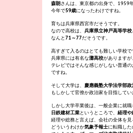
森朗
さんは、東京都の出身で、1959
今年で
59歳
になったわけですね。
育ちは兵庫県西宮市だそうです。
なので高校は、
兵庫県立神戸高等学校
なんと
71～77
だそうです。
高すぎて入るのはとても難しい学校で
兵庫県には有名な
灘高校
がありますが
テレビではそんな感じがしない普通の
ですね。
そして大学は、
慶應義塾大学法学部政
もしかして官僚か政治家を目指してい
しかし大学卒業後は、一般企業に就職
日鉄建材工業
というところで、
経理や
経理や総務と言えば、会社の全体を見
どういうわけか
気象予報士
に転職した