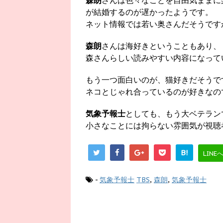
森朗
さんは色々なことを自由気ままに
が結婚するのが遅かったようです。
ネット情報では若い奥さんだそうです
森朗
さんは海好きということもあり、
森さんらしい読みやすい内容になって
もう一つ面白いのが、猫好きだそうで
ネコとじゃれ合っているのが好きなの
気象予報士
としても、もう大ベテラン
小さなことには拘らない雰囲気が視聴
B!
LINE
-
気象予報士
TBS
,
森朗
,
気象予報士