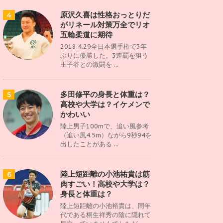
原沢久喜は性格おっとりだ
4
がリネール対策万全でリオ
五輪柔道に期待
2018.4.29全日本選手権で3年
ぶりに優勝した。3連覇を狙う
王子谷との激闘を ...
多田修平の身長と体重は？
5
高校や大学は？イケメンで
かわいい
陸上男子100mで、追い風参考
（追い風4.5m）ながら9秒94を
出したことがある ...
陸上短距離の小池祐貴は筋
6
肉すごい！高校や大学は？
身長と体重は？
陸上短距離の小池裕貴は、同年
代である桐生祥秀の陰に隠れて