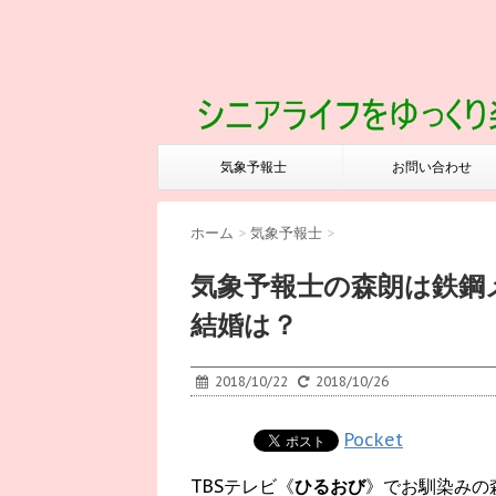
気象予報士
お問い合わせ
ホーム
>
気象予報士
>
気象予報士の森朗は鉄鋼
結婚は？
2018/10/22
2018/10/26
Pocket
TBSテレビ《
ひるおび
》でお馴染みの