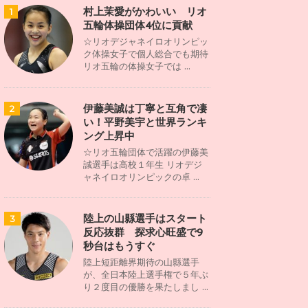
村上茉愛がかわいい リオ
1
五輪体操団体4位に貢献
☆リオデジャネイロオリンピッ
ク体操女子で個人総合でも期待
リオ五輪の体操女子では ...
伊藤美誠は丁寧と互角で凄
2
い！平野美宇と世界ランキ
ング上昇中
☆リオ五輪団体で活躍の伊藤美
誠選手は高校１年生 リオデジ
ャネイロオリンピックの卓 ...
陸上の山縣選手はスタート
3
反応抜群 探求心旺盛で9
秒台はもうすぐ
陸上短距離界期待の山縣選手
が、全日本陸上選手権で５年ぶ
り２度目の優勝を果たしまし ...