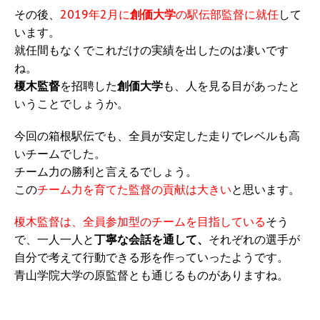
その後、
2019年2月に
創価大学
の駅伝部監督に就任
して
います。
就任間もなくでこれだけの実績を出したのは凄いです
ね。
榎木監督
を招聘した
創価大学
も、人を見る目があったと
いうことでしょうか。
今回の箱根駅伝でも、全員が安定した走りでレベルも高
いチームでした。
チーム力の勝利と言えるでしょう。
この
チーム力を育てた監督の貢献は大きい
と思います。
榎木監督は、全員参加型のチームを目指している
そう
で、一人一人と
丁寧な会話を通して、
それぞれの選手が
自分で考えて行動できる形を作っていったようです。
青山学院大学の原監督とも通じるものがありますね。