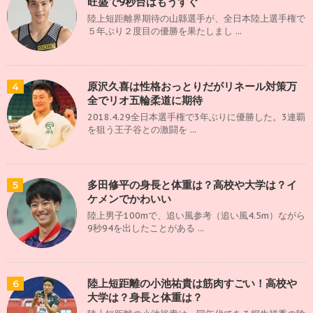
旺盛で9秒台はもうすぐ
陸上短距離界期待の山縣選手が、全日本陸上選手権で
５年ぶり２度目の優勝を果たしまし ...
原沢久喜は性格おっとりだがリネール対策万
4
全でリオ五輪柔道に期待
2018.4.29全日本選手権で3年ぶりに優勝した。3連覇
を狙う王子谷との激闘を ...
多田修平の身長と体重は？高校や大学は？イ
5
ケメンでかわいい
陸上男子100mで、追い風参考（追い風4.5m）ながら
9秒94を出したことがある ...
陸上短距離の小池祐貴は筋肉すごい！高校や
6
大学は？身長と体重は？