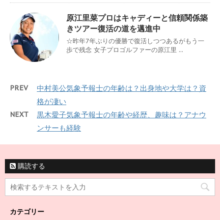
原江里菜プロはキャディーと信頼関係築
きツアー復活の道を邁進中
☆昨年7年ぶりの優勝で復活しつつあるがもう一
歩で残念 女子プロゴルファーの原江里 ...
PREV
中村美公気象予報士の年齢は？出身地や大学は？資
格が凄い
NEXT
黒木愛子気象予報士の年齢や経歴、趣味は？アナウ
ンサーも経験
購読する
カテゴリー