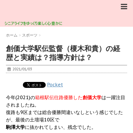
ホーム
>
スポーツ
>
創価大学駅伝監督（榎木和貴）の経
歴と実績は？指導方針は？
2021/01/03
Pocket
今年(2021)の
箱根駅伝往路優勝した
創価大学
は一躍注目
されましたね。
復路も9区までは総合優勝間違いなしという感じでした
が、最後の土壇場10区で
駒澤大学
に抜かれてしまい、残念でした。