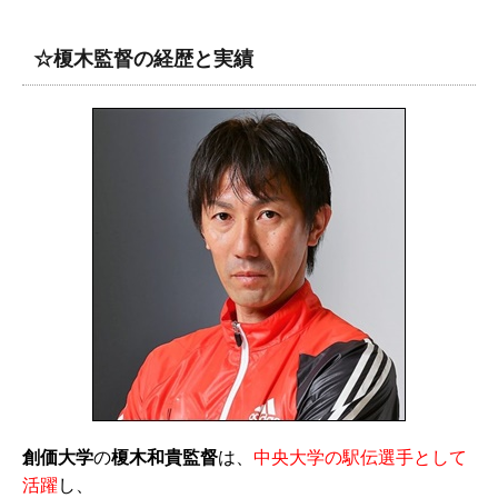
☆榎木監督の経歴と実績
創価大学
の
榎木和貴監督
は、
中央大学の駅伝選手として
活躍
し、