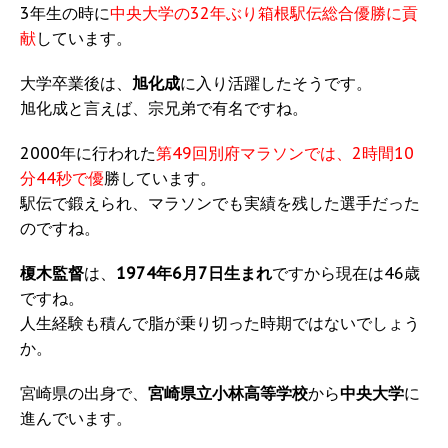
3年生の時に
中央大学の32年ぶり箱根駅伝総合優勝に貢
献
しています。
大学卒業後は、
旭化成
に入り活躍したそうです。
旭化成と言えば、宗兄弟で有名ですね。
2000年に行われた
第49回別府マラソンでは、2時間10
分44秒で優
勝しています。
駅伝で鍛えられ、マラソンでも実績を残した選手だった
のですね。
榎木監督
は、
1974年6月7日生まれ
ですから現在は46歳
ですね。
人生経験も積んで脂が乗り切った時期ではないでしょう
か。
宮崎県の出身で、
宮崎県立小林高等学校
から
中央大学
に
進んでいます。