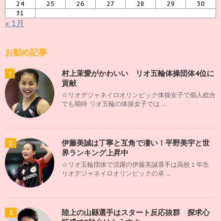
24
25
26
27
28
29
30
31
« 1月
お勧め記事
村上茉愛がかわいい リオ五輪体操団体4位に
1
貢献
☆リオデジャネイロオリンピック体操女子で個人総合
でも期待 リオ五輪の体操女子では ...
伊藤美誠は丁寧と互角で凄い！平野美宇と世
2
界ランキング上昇中
☆リオ五輪団体で活躍の伊藤美誠選手は高校１年生
リオデジャネイロオリンピックの卓 ...
陸上の山縣選手はスタート反応抜群 探求心
3