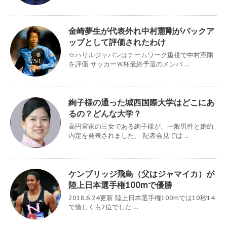
金崎夢生が代表外れ中村憲剛がバックア
ップとして評価されたわけ
☆ハリルジャパンはチームワーク重視で中村憲剛
を評価 サッカーＷ杯最終予選のメンバ ...
絢子様の通った城西国際大学はどこにあ
るの？どんな大学？
高円宮家の三女である絢子様が、一般男性と婚約
内定を発表されました。 記者会見では ...
ケンブリッジ飛鳥（父はジャマイカ）が
陸上日本選手権100mで優勝
2018.6.24更新 陸上日本選手権100mでは10秒14
で惜しくも2位でした ...