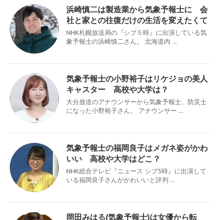
浜崎慎二は製造業から気象予報士に 会
社と家との往復だけの生活を変えたくて
NHK札幌放送局の『シブ５時』に出演している気
象予報士の浜崎慎二さん。 北海道内 ...
気象予報士の小野裕子はリケジョの美人
キャスター 高校や大学は？
大分放送のアナウンサーから気象予報士、防災士
になった小野裕子さん。 アナウンサー ...
気象予報士の福岡良子はメガネ姿がかわ
いい 高校や大学はどこ？
NHK総合テレビ『ニュース シブ5時』に出演して
いる福岡良子さんがかわいいと評判 ...
岡田みはる(気象予報士)は女優から転