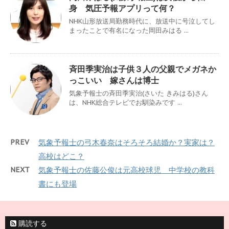
身 気圧予報アプリって何？
NHK山形放送局勤務時代に、放送中に号泣してし
まったことで有名になった岡田みはる ...
斉田季実治は子供３人の父親でメガネか
っこいい 嫁さんは博士
気象予報士の斉田季実治(さいた きみはる)さん
は、NHK総合テレビでお馴染みです ...
PREV
気象予報士の弓木春奈はそろそろ結婚か？実家は？
高校はどこ？
NEXT
気象予報士の佐藤公俊は元高校球児 中学校の教科
書にも登場
購読する