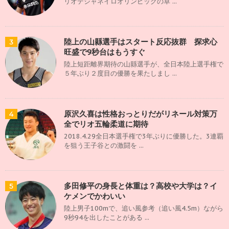
リオデジャネイロオリンピックの卓 ...
陸上の山縣選手はスタート反応抜群 探求心
3
旺盛で9秒台はもうすぐ
陸上短距離界期待の山縣選手が、全日本陸上選手権で
５年ぶり２度目の優勝を果たしまし ...
原沢久喜は性格おっとりだがリネール対策万
4
全でリオ五輪柔道に期待
2018.4.29全日本選手権で3年ぶりに優勝した。3連覇
を狙う王子谷との激闘を ...
多田修平の身長と体重は？高校や大学は？イ
5
ケメンでかわいい
陸上男子100mで、追い風参考（追い風4.5m）ながら
9秒94を出したことがある ...