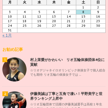
イ
月
火
水
木
金
土
日
ブ
1
2
3
4
5
6
7
8
9
10
11
12
13
14
15
16
17
18
19
20
21
22
23
24
25
26
27
28
29
30
31
« 1月
お勧め記事
村上茉愛がかわいい リオ五輪体操団体4位に
1
貢献
☆リオデジャネイロオリンピック体操女子で個人総合
でも期待 リオ五輪の体操女子では ...
伊藤美誠は丁寧と互角で凄い！平野美宇と世
2
界ランキング上昇中
☆リオ五輪団体で活躍の伊藤美誠選手は高校１年生