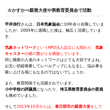
☆かすかべ親善大使や県教育委員会で活動
平井信行
さんは、
日本気象協会
に10年余り在職していま
したが、2003年に退職した後は、幅広く活躍していま
す。
気象ネットワーク
というNPO法人設立にも関わり、
気象
キャスター
の横の繋がりを構築しています。
同じ職業の人達のネットワークはとても大切ですよね。
お互い切磋琢磨してレベルアップにもなるし、悩み事を
吸い上げる場にもなるのではないでしょうか。
また、教育関係でも活躍されています。
小中学校の評議員
になったり、
埼玉県教育委員会の委員
も務めていました。
そして
2013年10月からは、
春日部市の親善大使
をして