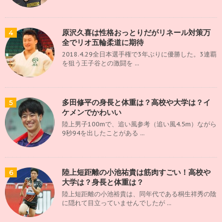
原沢久喜は性格おっとりだがリネール対策万
4
全でリオ五輪柔道に期待
2018.4.29全日本選手権で3年ぶりに優勝した。3連覇
を狙う王子谷との激闘を ...
多田修平の身長と体重は？高校や大学は？イ
5
ケメンでかわいい
陸上男子100mで、追い風参考（追い風4.5m）ながら
9秒94を出したことがある ...
陸上短距離の小池祐貴は筋肉すごい！高校や
6
大学は？身長と体重は？
陸上短距離の小池裕貴は、同年代である桐生祥秀の陰
に隠れて目立っていませんでしたが ...