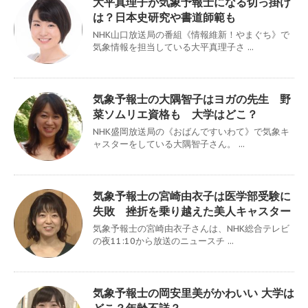
大平真理子が気象予報士になる切っ掛け
は？日本史研究や書道師範も
NHK山口放送局の番組《情報維新！やまぐち》で
気象情報を担当している大平真理子さ ...
気象予報士の大隅智子はヨガの先生 野
菜ソムリエ資格も 大学はどこ？
NHK盛岡放送局の《おばんですいわて》で気象キ
ャスターをしている大隅智子さん。 ...
気象予報士の宮崎由衣子は医学部受験に
失敗 挫折を乗り越えた美人キャスター
気象予報士の宮崎由衣子さんは、NHK総合テレビ
の夜11:10から放送のニュースチ ...
気象予報士の岡安里美がかわいい 大学は
どこ？年齢不詳？