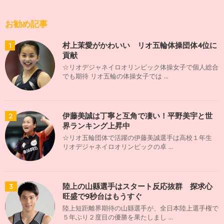
お勧め記事
村上茉愛がかわいい リオ五輪体操団体4位に
1
貢献
☆リオデジャネイロオリンピック体操女子で個人総合
でも期待 リオ五輪の体操女子では ...
伊藤美誠は丁寧と互角で凄い！平野美宇と世
2
界ランキング上昇中
☆リオ五輪団体で活躍の伊藤美誠選手は高校１年生
リオデジャネイロオリンピックの卓 ...
陸上の山縣選手はスタート反応抜群 探求心
3
旺盛で9秒台はもうすぐ
陸上短距離界期待の山縣選手が、全日本陸上選手権で
５年ぶり２度目の優勝を果たしまし ...