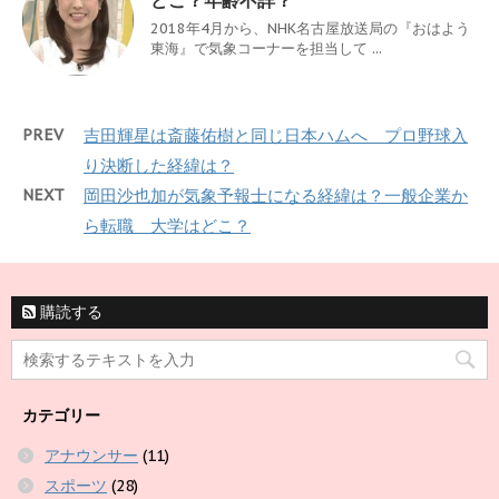
2018年4月から、NHK名古屋放送局の『おはよう
東海』で気象コーナーを担当して ...
PREV
吉田輝星は斎藤佑樹と同じ日本ハムへ プロ野球入
り決断した経緯は？
NEXT
岡田沙也加が気象予報士になる経緯は？一般企業か
ら転職 大学はどこ？
購読する
カテゴリー
アナウンサー
(11)
スポーツ
(28)