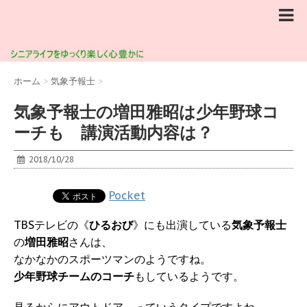
ホーム
>
気象予報士
>
気象予報士の増田雅昭は少年野球コ
ーチも 講演活動内容は？
2018/10/28
Pocket
TBSテレビの《
ひるおび
》にも出演している
気象予報士
の
増田雅昭
さんは、
なかなかのスポーツマンのようですね。
少年野球チームのコーチ
もしているようです。