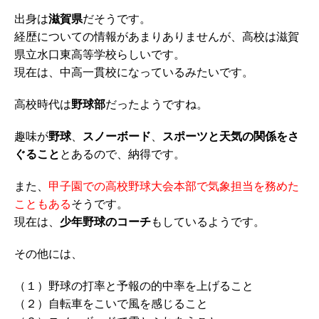
出身は
滋賀県
だそうです。
経歴についての情報があまりありませんが、高校は滋賀
県立水口東高等学校らしいです。
現在は、中高一貫校になっているみたいです。
高校時代は
野球部
だったようですね。
趣味が
野球
、
スノーボード
、
スポーツと天気の関係をさ
ぐること
とあるので、納得です。
また、
甲子園での高校野球大会本部で気象担当を務めた
こともある
そうです。
現在は、
少年野球のコーチ
もしているようです。
その他には、
（１）野球の打率と予報の的中率を上げること
（２）自転車をこいで風を感じること