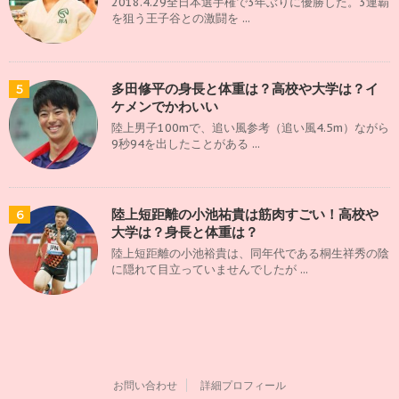
2018.4.29全日本選手権で3年ぶりに優勝した。3連覇
を狙う王子谷との激闘を ...
多田修平の身長と体重は？高校や大学は？イ
5
ケメンでかわいい
陸上男子100mで、追い風参考（追い風4.5m）ながら
9秒94を出したことがある ...
陸上短距離の小池祐貴は筋肉すごい！高校や
6
大学は？身長と体重は？
陸上短距離の小池裕貴は、同年代である桐生祥秀の陰
に隠れて目立っていませんでしたが ...
お問い合わせ
詳細プロフィール