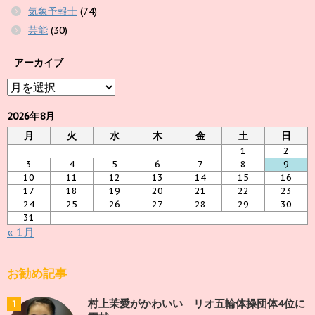
気象予報士
(74)
芸能
(30)
アーカイブ
ア
ー
カ
2026年8月
イ
月
火
水
木
金
土
日
ブ
1
2
3
4
5
6
7
8
9
10
11
12
13
14
15
16
17
18
19
20
21
22
23
24
25
26
27
28
29
30
31
« 1月
お勧め記事
村上茉愛がかわいい リオ五輪体操団体4位に
1