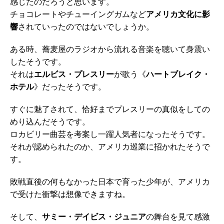
感じたのだろうと思います。
チョコレートやチューイングガムなど
アメリカ文化に影
響
されていったのではないでしょうか。
ある時、蕎麦屋のラジオから流れる音楽を聴いて身震い
したそうです。
それは
エルビス・プレスリー
が歌う《
ハートブレイク・
ホテル
》だったそうです。
すぐに魅了されて、恰好までプレスリーの真似をしての
めり込んだそうです。
ロカビリー曲芸を考案し一躍人気者になったそうです。
それが認められたのか、アメリカ巡業に招かれたそうで
す。
敗戦直後の何もなかった日本で育った少年が、アメリカ
で受けた衝撃は想像できますね。
そして、
サミー・デイビス・ジュニア
の舞台を見て感激