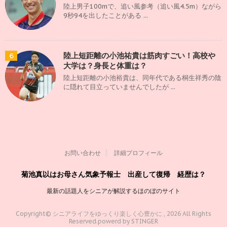
陸上男子100mで、追い風参考（追い風4.5m）ながら
9秒94を出したことがある ...
陸上短距離の小池祐貴は筋肉すごい！高校や
6
大学は？身長と体重は？
陸上短距離の小池裕貴は、同年代である桐生祥秀の陰
に隠れて目立っていませんでしたが ...
お問い合わせ
詳細プロフィール
菊池真以はお母さん気象予報士 出産して復帰 経歴は？
最新の話題人をシニアが解説するほのぼのサイト
Copyright© シニアライフをゆっくり楽しく心豊かに , 2026 All Rights
Reserved.
powerd by STINGER