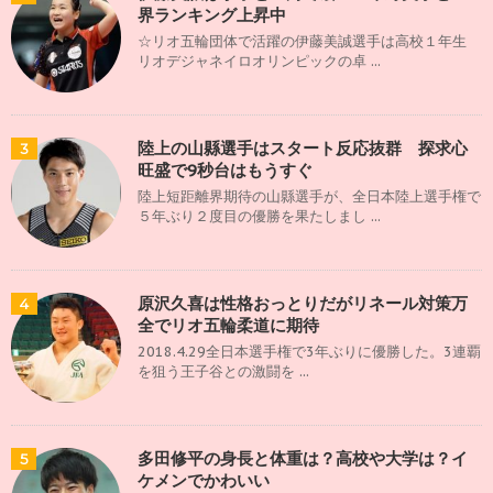
界ランキング上昇中
☆リオ五輪団体で活躍の伊藤美誠選手は高校１年生
リオデジャネイロオリンピックの卓 ...
陸上の山縣選手はスタート反応抜群 探求心
3
旺盛で9秒台はもうすぐ
陸上短距離界期待の山縣選手が、全日本陸上選手権で
５年ぶり２度目の優勝を果たしまし ...
原沢久喜は性格おっとりだがリネール対策万
4
全でリオ五輪柔道に期待
2018.4.29全日本選手権で3年ぶりに優勝した。3連覇
を狙う王子谷との激闘を ...
多田修平の身長と体重は？高校や大学は？イ
5
ケメンでかわいい