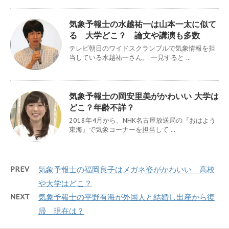
気象予報士の水越祐一は山本一太に似て
る 大学どこ？ 論文や講演も多数
テレビ朝日のワイドスクランブルで気象情報を担
当している水越祐一さん。 一見すると ...
気象予報士の岡安里美がかわいい 大学は
どこ？年齢不詳？
2018年4月から、NHK名古屋放送局の『おはよう
東海』で気象コーナーを担当して ...
PREV
気象予報士の福岡良子はメガネ姿がかわいい 高校
や大学はどこ？
NEXT
気象予報士の平野有海が外国人と結婚し出産から復
帰 現在は？