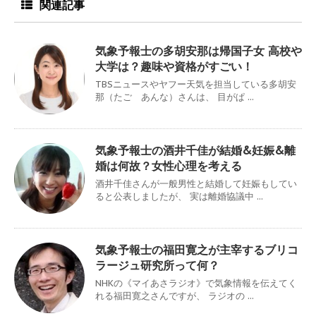
関連記事
気象予報士の多胡安那は帰国子女 高校や
大学は？趣味や資格がすごい！
TBSニュースやヤフー天気を担当している多胡安
那（たご あんな）さんは、 目がぱ ...
気象予報士の酒井千佳が結婚&妊娠&離
婚は何故？女性心理を考える
酒井千佳さんが一般男性と結婚して妊娠もしてい
ると公表しましたが、 実は離婚協議中 ...
気象予報士の福田寛之が主宰するブリコ
ラージュ研究所って何？
NHKの《マイあさラジオ》で気象情報を伝えてく
れる福田寛之さんですが、 ラジオの ...