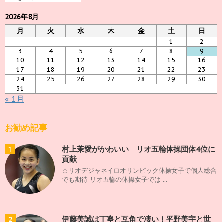
ー
カ
2026年8月
イ
月
火
水
木
金
土
日
ブ
1
2
3
4
5
6
7
8
9
10
11
12
13
14
15
16
17
18
19
20
21
22
23
24
25
26
27
28
29
30
31
« 1月
お勧め記事
村上茉愛がかわいい リオ五輪体操団体4位に
1
貢献
☆リオデジャネイロオリンピック体操女子で個人総合
でも期待 リオ五輪の体操女子では ...
伊藤美誠は丁寧と互角で凄い！平野美宇と世
2