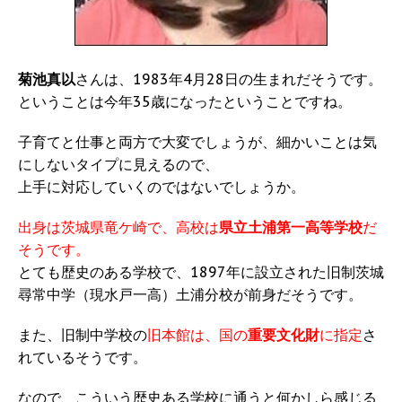
菊池真以
さんは、1983年4月28日の生まれだそうです。
ということは今年35歳になったということですね。
子育てと仕事と両方で大変でしょうが、細かいことは気
にしないタイプに見えるので、
上手に対応していくのではないでしょうか。
出身は茨城県竜ケ崎で、高校は
県立土浦第一高等学校
だ
そうです。
とても歴史のある学校で、1897年に設立された旧制茨城
尋常中学（現水戸一高）土浦分校が前身だそうです。
また、旧制中学校の
旧本館は、国の
重要文化財
に指定
さ
れているそうです。
なので、こういう歴史ある学校に通うと何かしら感じる